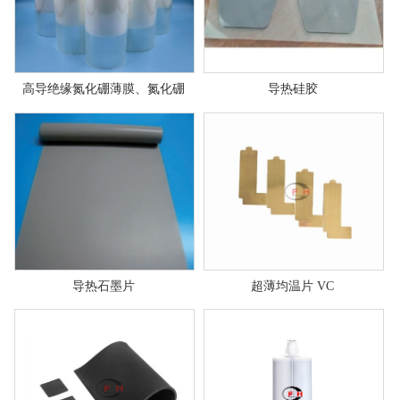
高导绝缘氮化硼薄膜、氮化硼
导热硅胶
导热石墨片
超薄均温片 VC