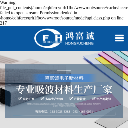
Warning:
file_put_contents(/home/cqhfcrcyqrh1fbc/wwwroot/source/cache/licen
failed to open stream: Permission denied in
/home/cqhfcrcyqrh1fbc/wwwroot/source/model/api.class.php on line
217