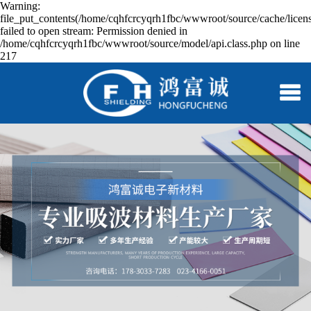
Warning:
file_put_contents(/home/cqhfcrcyqrh1fbc/wwwroot/source/cache/licen
failed to open stream: Permission denied in
/home/cqhfcrcyqrh1fbc/wwwroot/source/model/api.class.php on line
217