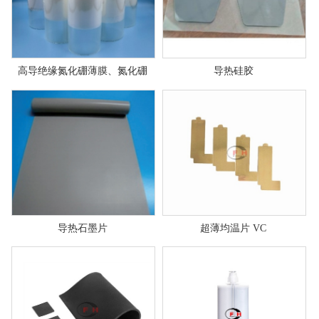
高导绝缘氮化硼薄膜、氮化硼
导热硅胶
导热石墨片
超薄均温片 VC