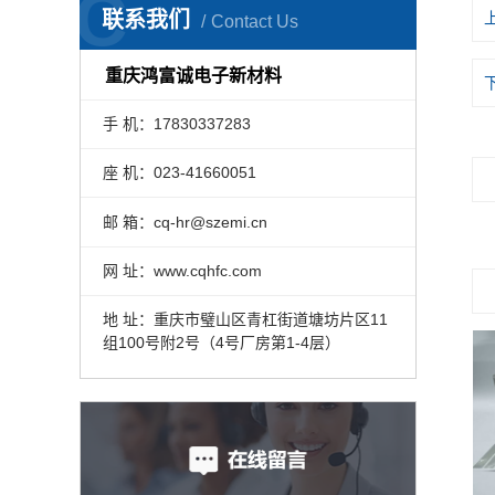
C
联系我们
Contact Us
重庆鸿富诚电子新材料
手 机：17830337283
座 机：023-41660051
邮 箱：cq-hr@szemi.cn
网 址：www.cqhfc.com
地 址：重庆市璧山区青杠街道塘坊片区11
组100号附2号（4号厂房第1-4层）