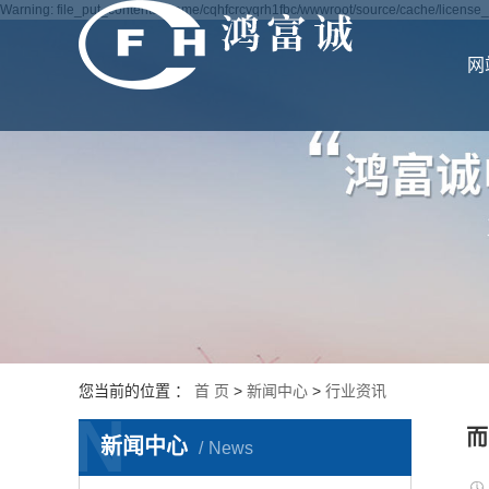
Warning: file_put_contents(/home/cqhfcrcyqrh1fbc/wwwroot/source/cache/license_c
网
您当前的位置 ：
首 页
>
新闻中心
>
行业资讯
N
而
新闻中心
News