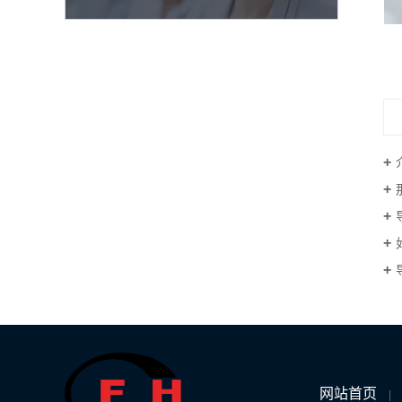
铜铝箔胶带（双导）
网站首页
|