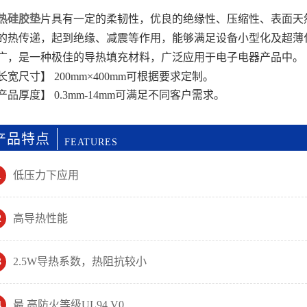
热硅胶垫
片具有一定的柔韧性，优良的绝缘性、压缩性、表面天
的热传递，起到绝缘、减震等作用，能够满足设备小型化及超薄
广，是一种极佳的导热填充材料，广泛应用于电子电器产品中。
长宽尺寸】 200mm×400mm可根据要求定制。
产品厚度】 0.3mm-14mm可满足不同客户需求。
产品特点
FEATURES
1
低压力下应用
2
高导热性能
3
2.5W导热系数，热阻抗较小
4
最 高防火等级UL94 V0