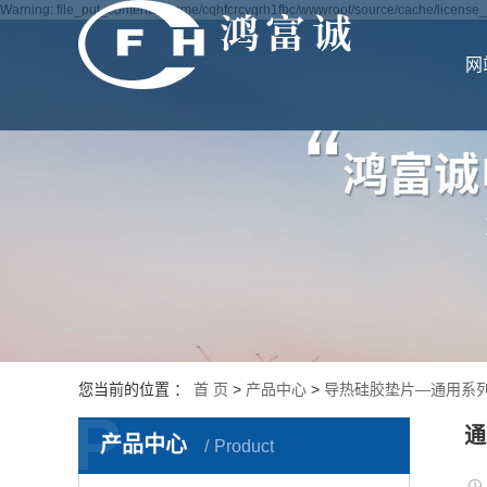
Warning: file_put_contents(/home/cqhfcrcyqrh1fbc/wwwroot/source/cache/license_c
网
您当前的位置 ：
首 页
>
产品中心
>
导热硅胶垫片—通用系
P
通
产品中心
Product