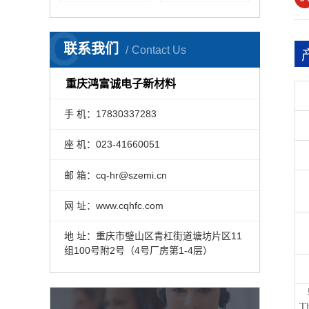
C
联系我们
Contact Us
重庆鸿富诚电子新材料
手 机：17830337283
座 机：023-41660051
邮 箱：cq-hr@szemi.cn
网 址：www.cqhfc.com
地 址：重庆市璧山区青杠街道塘坊片区11
组100号附2号（4号厂房第1-4层）
Th