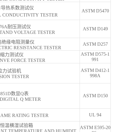
-Ⅲ导热系数测试仪
ASTM D5470
 CONDUCTIVITY TESTER
676A耐压测试仪
ASTM D149
STAND VOLTAGE TESTER
6高绝缘电阻测量仪
ASTM D257
CTRIC RESISTANCE TESTER
ASTM D575-1
缩力测试仪
991
NVE FORCE TESTER
ASTM D412-1
拉力试验机
998A
SION TESTER
2851D数显Q表
ASTM D150
DIGITAL Q METER
UL 94
ME RATING TESTER
恒温横湿试验箱
ASTM E595-20
NT TEMPERATURE AND HUMIDIT