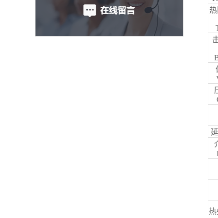
热阻
击
B
延
热