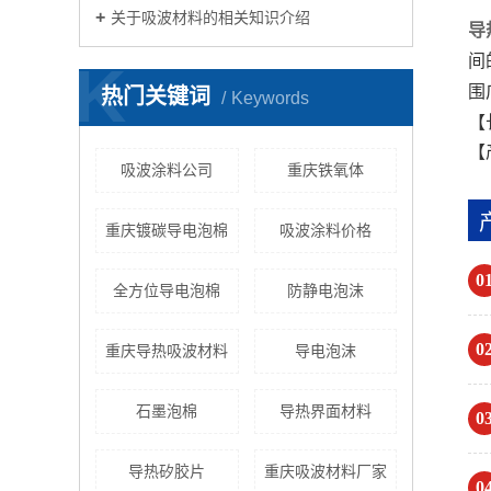
关于吸波材料的相关知识介绍
导
间
K
围
热门关键词
Keywords
【
【
吸波涂料公司
重庆铁氧体
重庆镀碳导电泡棉
吸波涂料价格
0
全方位导电泡棉
防静电泡沫
0
重庆导热吸波材料
导电泡沫
石墨泡棉
导热界面材料
0
导热矽胶片
重庆吸波材料厂家
0