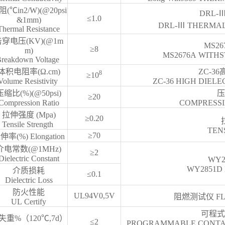
(℃in2/W)(@20psi
DRL
≤1.0
&1mm)
DRL-Ⅲ THERMAL
Thermal Resistance
穿电压(KV)(@1m
MS2
≥8
m)
MS2676A WITH
reakdown Voltage
体积电阻率(Ω.cm)
ZC-3
8
≥10
Volume Resistivity
ZC-36 HIGH DIELE
压缩比(%)(@50psi)
压
≥20
Compression Ratio
COMPRESSI
拉伸强度 (Mpa)
≥0.20
Tensile Strength
TEN
≥70
伸率(%) Elongation
介电常数(@1MHz)
≥2
Dielectric Constant
WY
WY2851D 
介质损耗
≤0.1
Dielectric Loss
防火性能
UL94V0,5V
阻燃测试仪 FLA
UL Certify
可程式
失重%（120℃,7d）
≤2
PROGRAMMABLE CONTA