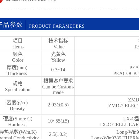
产品参数
PRODUCT PARAMETERS
项目
技术指标
Items
Value
Te
颜色
光黄色
Color
Yellow
厚度(mm)
PE
0.3~14
Thickness
PEACOCK 
根据客户要求
规格
Can be Custom-
Specification
made
ZM
密度(g/cc)
2.93(±0.5)
ZMD-2 ELEC
Density
硬度(Shore C)
LX-
10~55(±5)
Hardness
LX-C CELLULA
导热系数(W/m.K)
Long-W
2.5(±0.2)
ermal Conductivity
Long-Win9389 THE