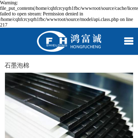
Warning:
file_put_contents(/home/cqhfcrcyqrh1fbc/wwwroot/source/cache/licen
failed to open stream: Permission denied in
/home/cqhfcrcyqrh1fbc/wwwroot/source/model/api.class.php on line
217
石墨泡棉