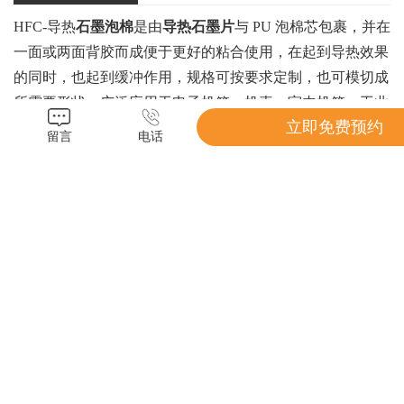
HFC-导热
石墨泡棉
是由
导热石墨片
与 PU 泡棉芯包裹，并在
一面或两面背胶而成便于更好的粘合使用，在起到导热效果
的同时，也起到缓冲作用，规格可按要求定制，也可模切成
所需要形状。广泛应用于电子机箱、机壳、室内机箱、工业
立即免费预约
设备、笔记本电脑、移动通讯设备等发热元器件的导热及防
留言
电话
震缓冲。相关客户已经涉及消费电子、通讯、汽车、医疗、
军工、航天等众多应用领域.
产品特点
- 鸿富诚 -
FEATURES
01
具有低热阻，高导热系数
02
带粘性，易于使用，回弹性能好
03
产品易加工，可模切加工成任意长度