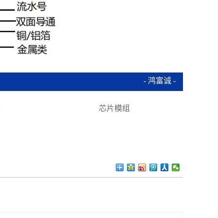
- 鸿富诚 -
备
芯片模组