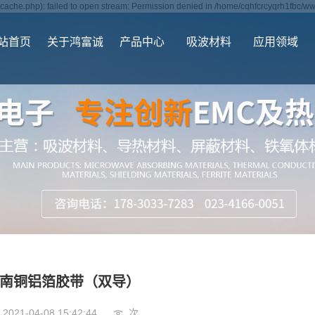
ache.php): failed to open stream: Permission denied in /home/cqhfcrcyqrh1fbc/ww
站首页
关于鸿富诚
产品中心
吸波材料
应用领域
南铜铝箔胶带（双导）
2021-04-08 15:42:44
次