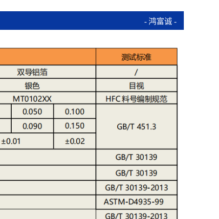
- 鸿富诚 -