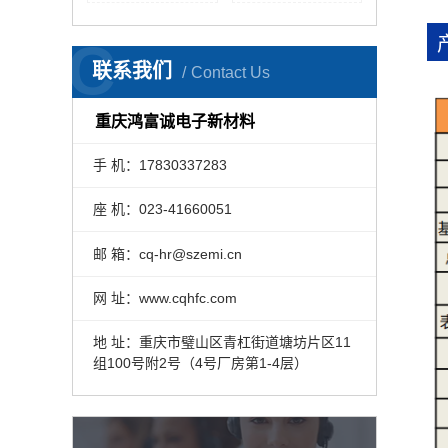
C
联系我们
Contact Us
重庆鸿富诚电子新材料
手 机：17830337283
座 机：023-41660051
邮 箱：cq-hr@szemi.cn
网 址：www.cqhfc.com
地 址：重庆市璧山区青杠街道塘坊片区11
组100号附2号（4号厂房第1-4层）