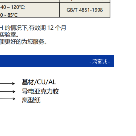
- 鸿富诚 -