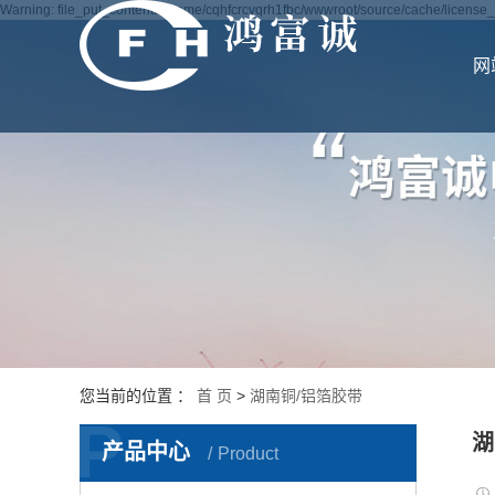
Warning: file_put_contents(/home/cqhfcrcyqrh1fbc/wwwroot/source/cache/license_c
网
您当前的位置 ：
首 页
>
湖南铜/铝箔胶带
P
湖
产品中心
Product