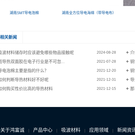
湖南SMT导电泡棉
湖南全方位导电海绵（带导电布）
相关新闻
吸波材料储存时应该避免哪些物品接触呢
介
2024-08-28
而导热双面胶在电子行业是不可忽...
铜
2021-07-28
导电泡棉主要是指的什么？
铜
2021-12-20
如何判断导热材料好不好呢
导
2021-12-31
如何购买性价比高的导热材料
那
2021-12-15
关于鸿富诚
产品中心
吸波材料
应用领域
新闻资
|
|
|
|