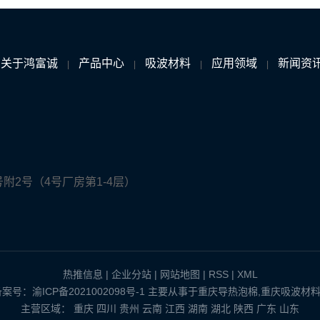
关于鸿富诚
产品中心
吸波材料
应用领域
新闻资
|
|
|
|
附2号（4号厂房第1-4层）
热推信息
|
企业分站
|
网站地图
|
RSS
|
XML
d 备案号：
渝ICP备2021002098号-1
主要从事于
重庆导热泡棉
,
重庆吸波材
主营区域：
重庆
四川
贵州
云南
江西
湖南
湖北
陕西
广东
山东