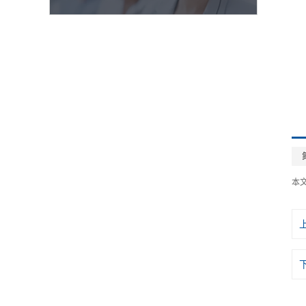
防
日
化
包
本