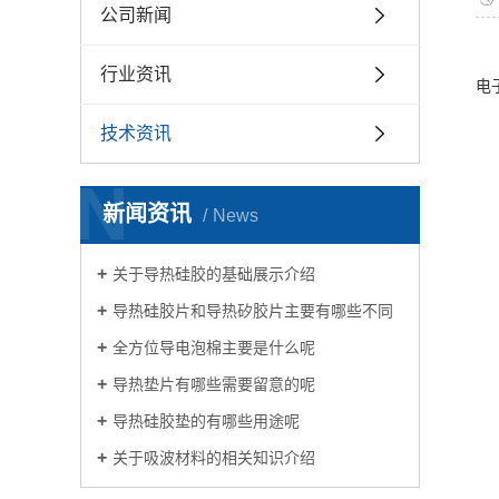
公司新闻
氮
行业资讯
电
一
技术资讯
耐
N
氮
新闻资讯
在
News
高
关于导热硅胶的基础展示介绍
部
适
导热硅胶片和导热矽胶片主要有哪些不同
优
全方位导电泡棉主要是什么呢
氮
导热垫片有哪些需要留意的呢
可
导热硅胶垫的有哪些用途呢
良
关于吸波材料的相关知识介绍
对
适