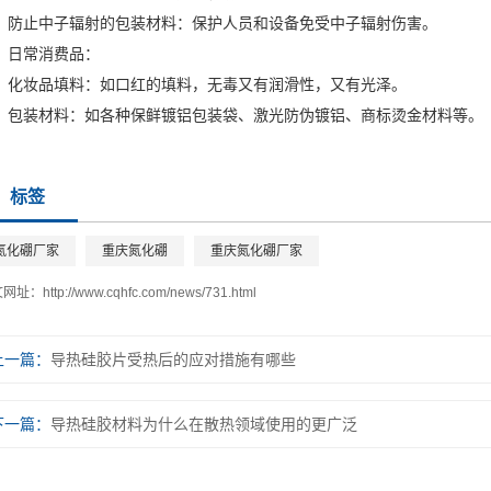
止中子辐射的包装材料：保护人员和设备免受中子辐射伤害。
常消费品：
妆品填料：如口红的填料，无毒又有润滑性，又有光泽。
装材料：如各种保鲜镀铝包装袋、激光防伪镀铝、商标烫金材料等。
标签
氮化硼厂家
重庆氮化硼
重庆氮化硼厂家
文网址：
http://www.cqhfc.com/news/731.html
上一篇：
导热硅胶片受热后的应对措施有哪些
下一篇：
导热硅胶材料为什么在散热领域使用的更广泛