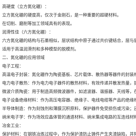
硬度（立方氮化硼）：
方氮化硼的硬度高，仅次于金刚石，是一种重要的超硬材料。
切削、磨削等加工领域具有的表现。
滑性佳（六方氮化硼）：
方氮化硼的结构与石墨相似，层状结构中原子通过共价键结合，层与层
用于高温润滑剂和多种模型的脱模剂。
、氮化硼的应用领域
子工程：
温电子封装：氮化硼作为陶瓷基板、芯片载体、散热器等器件的封装材
力电子散热：作为电力电子器件的散热材料，有效传递并散发热量，提
波介质陶瓷：用于制造高频微波器件，如滤波器、谐振器、天线等，在
子设备绝缘材料：作为高压电容器、绝缘子、电线电缆等产品的绝缘材
导体制造：作为刻蚀剂和薄膜沉积原料，保护器件免受损伤或污染；还
米电子学：作为场效应晶体管的通道材料、纳米集成电路的互连线材料
金工业：
护材料：在钢铁冶炼过程中，作为保护渣防止铸件产生夹渣缺陷，并降