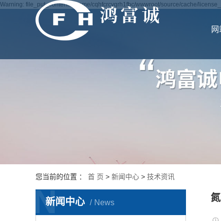
Warning: file_put_contents(/home/cqhfcrcyqrh1fbc/wwwroot/source/cache/license_c
网
您当前的位置 ：
首 页
>
新闻中心
>
技术资讯
N
氮
新闻中心
News