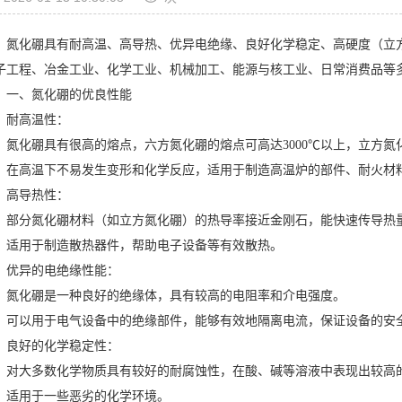
化硼具有耐高温、高导热、优异电绝缘、良好化学稳定、高硬度（立方
子工程、冶金工业、化学工业、机械加工、能源与核工业、日常消费品等
、氮化硼的优良性能
高温性：
化硼具有很高的熔点，六方氮化硼的熔点可高达3000℃以上，立方氮
高温下不易发生变形和化学反应，适用于制造高温炉的部件、耐火材
导热性：
分氮化硼材料（如立方氮化硼）的热导率接近金刚石，能快速传导热
用于制造散热器件，帮助电子设备等有效散热。
异的电绝缘性能：
化硼是一种良好的绝缘体，具有较高的电阻率和介电强度。
以用于电气设备中的绝缘部件，能够有效地隔离电流，保证设备的安
好的化学稳定性：
大多数化学物质具有较好的耐腐蚀性，在酸、碱等溶液中表现出较高
用于一些恶劣的化学环境。