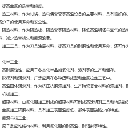
，提高金属的质量和纯度。
工材料：作为坩埚、热电偶套管等高温设备的主要材料，具有很好的抗
高炉子的使用寿命和安全性。
热材料：作为隔热板、隔热套等隔热材料，降低高温钢坯与空气的热量
料，减少热量损失和能源浪费。
工工具：作为刀具涂层材料，提高刀具的耐磨性和使用寿命；还可作为
。
学工业：
耐腐蚀性：应用于各类化学品如氧化剂、溶剂等的生产和储存。
模剂和润滑剂：广泛应用在各种塑料成型和金属拉丝工艺中。
温固体润滑剂：作为挤压抗磨添加剂、生产陶瓷复合材料的添加剂、耐
械加工：
硬材料：由氮化硼加工制成的超硬材料可制成高速切割工具和地质勘
属加工研磨材料：具有加工表面温度低、部件表面缺陷少的特点。
源与核工业：
子反应堆结构材料：利用氮化硼的耐高温、耐辐射等特性。