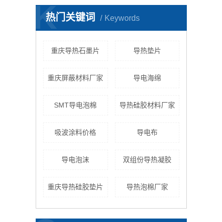
K
高
热门关键词
Keywords
立
在
重庆导热石墨片
导热垫片
润
六
重庆屏蔽材料厂家
导电海绵
适
二
SMT导电泡棉
导热硅胶材料厂家
电
高
吸波涂料价格
导电布
电
微
导电泡沫
双组份导热凝胶
电
半
重庆​导热硅胶垫片
导热泡棉厂家
纳
冶
保