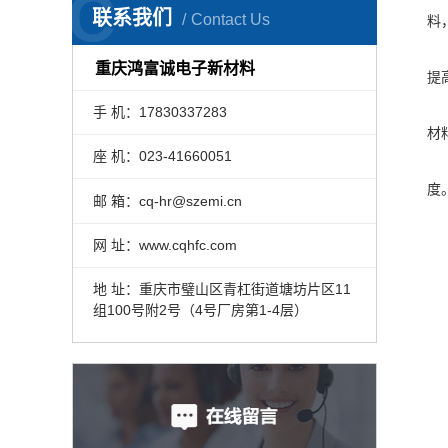
C
联系我们
Contact Us
料
热
重庆鸿富诚电子新材料
提
隔
手 机：17830337283
材
座 机：023-41660051
加
度
邮 箱：cq-hr@szemi.cn
化
网 址：www.cqhfc.com
高
脱
地 址：重庆市璧山区青杠街道塘坊片区11
高
组100号附2号（4号厂房第1-4层）
机
超
金
能
原